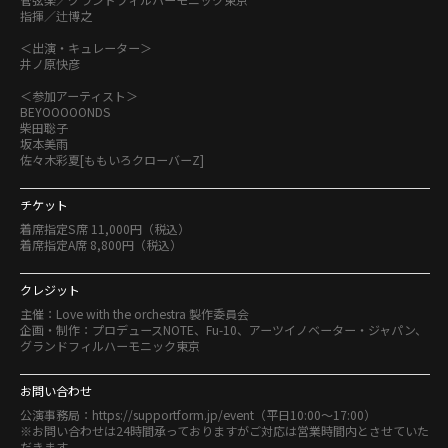
指揮／辻博之
＜出演・キュレーター＞
井ノ原快彦
＜参加アーティスト＞
BEYOOOOONDS
柴田聡子
坂本美雨
佐々木彩夏[ももいろクローバーZ]
チケット
着席指定S席 11,000円（税込）
着席指定A席 8,800円（税込）
クレジット
主催：Love with the orchestra 製作委員会
企画・制作：プロデュースNOTE、Fu-10、アーツイノベーター・ジャパン、
グランドフィルハーモニック東京
お問い合わせ
公演事務局：https://supportform.jp/event（平日10:00～17:00）
※お問い合わせは24時間承っておりますがご対応は営業時間内とさせていた
だきます。