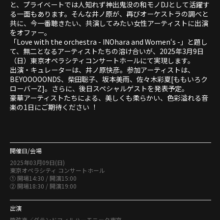
と、プライベートでは人知れず神出鬼没の和モノDJとして活躍す
る一面もあります。そんな井ノ原が、再びオーケストラの調べと
共に、今一番聴きたい、共演してみたい女性アーティストに出演
をオファー。
「Love with the orchestra - INOhara and Women‘s -」と題し
て、無二となるアーティストたちの溶け合いが、2025年3月9日
（日）東京オペラシティコンサートホールにて実現します。
出演・キュレーターは、井ノ原快彦。参加アーティストは、
BEYOOOOONDS、柴田聡子、坂本美雨、佐々木彩夏[ももいろク
ローバーZ]。さらに、後日スペシャルゲストを発表予定。
豪華アーティストたちによる、美しくも柔らかい、色彩溢れる音
楽の1日にご期待ください︕
開催日/会場
2025年03月09日(日)
東京オペラシティ コンサートホール
① 開場14:30 / 開演15:00
② 開場18:30 / 開演19:00
出演
管弦楽／グランドフィルハーモニック東京