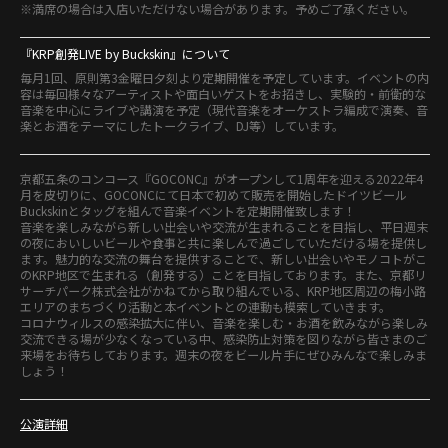
※満席の場合は入店いただけない場合があります。予めご了承ください。
『KRP創発LIVE by Buckskin』について
毎月1回、原則第3金曜日夕刻より定期開催を予定しています。イベントの内
容は毎回様々なアーティストや面白いゲストをお招きし、実験的・前衛的な
音楽を中心にライブや講演を予定（現代音楽をオーケストラ編成で演奏、音
楽とお酒をテーマにしたトークライブ、DJ等）しています。
京都五条のコンコース『GOCONC』がオープンして1周年を迎える2022年4
月を皮切りに、GOCONCにて日本で初めて販売を開始したドイツビール
Buckskinとタッグを組んで音楽イベントを定期開催致します！
音楽を楽しみながら新しい出会いや交流が生まれることを目指し、平日週末
の夜においしいビールや食事と共に楽しんで過ごしていただける場を提供し
ます。魅力的な交流の舞台を提供することで、新しい出会いやモノコトがこ
のKRP地区で生まれる（創発する）ことを目指しております。また、京都リ
サーチパーク株式会社がかねてから取り組んでいる、KRP地区周辺の梅小路
エリアのまちづくり活動と本イベントとの連動も模索していきます。
コロナウィルスの感染拡大に伴い、音楽を楽しむ・お酒を飲みながら楽しみ
交流できる場が少なくなっている中、感染防止対策を図りながら皆さまのご
来場をお待ちしております。週末の夜をビール片手にぜひみんなで楽しみま
しょう！
公演詳細