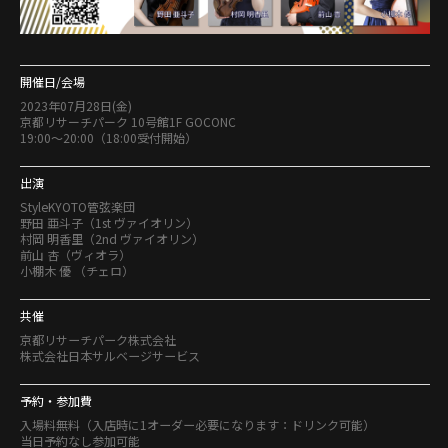
開催日/会場
2023年07月28日(金)
京都リサーチパーク 10号館1F GOCONC
19:00～20:00（18:00受付開始）
出演
StyleKYOTO管弦楽団
野田 亜斗子（1st ヴァイオリン）
村岡 明香里（2nd ヴァイオリン）
前山 杏（ヴィオラ）
小棚木 優 （チェロ）
共催
京都リサーチパーク株式会社
株式会社日本サルベージサービス
予約・参加費
入場料無料（入店時に1オーダー必要になります：ドリンク可能）
当日予約なし参加可能