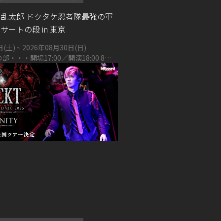
ま乱太郎 ドクタケ忍者隊最強の軍
サートの段 in 東京
日(土)
~ 2026年08月30日(日)
の部・・・開場17:00／開演18:00 8月
・・・開場13:30／開演14:30、夜の
:00／開演18:00 昭和女子大学人見記
区太子堂1-7-57） ＊イベント
間は変更になる可能性がございます。
承ください。