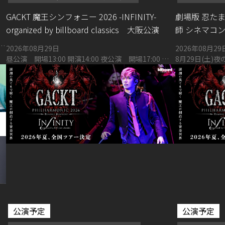
GACKT 魔王シンフォニー 2026 -INFINITY-
劇場版 忍た
organized by billboard classics 大阪公演
師 シネマコン
リ
2026年08月29日
2026年08月29
昼公演 開場13:00 開演14:00 夜公演 開場17:00 開
8月29日(土)夜
演18:00 東京建物 Brillia HALL 箕面 大ホール
30日(日)昼の部
部・・・開場17
念講堂（東京都世田谷
の開場、開演時
あらかじめご了
公演予定
公演予定