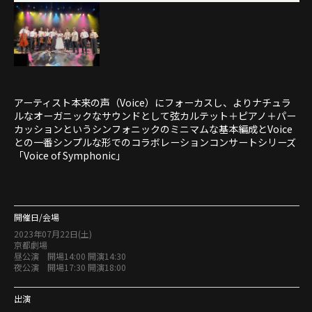
アーティスト本来の声（Voice）にフォーカスし、よりナチュラ
ルなオーガニックなサウンドとして弦カルテット＋ピアノ＋パー
カッションというシンフォニックのミニマムな基本編成とVoice
との一番シンプルな形でのコラボレーションコンサートシリーズ
「Voice of Symphonic」
開催日/会場
2023年07月22日(土)
京都劇場
昼公演 開場14:00 開演14:30
夜公演 開場17:30 開演18:00
出演