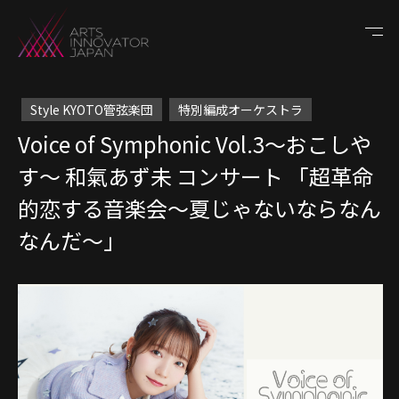
Style KYOTO管弦楽団
特別編成オーケストラ
Voice of Symphonic Vol.3～おこしや
す～ 和氣あず未 コンサート 「超革命
的恋する音楽会～夏じゃないならなん
なんだ～」