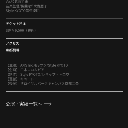
Vo.和氣あず未
音楽監督/編曲/pf:大嵜慶子
Style KYOTO管弦楽団
チケット料金
S席￥9,500（税込）
アクセス
京都劇場
【主催】 AXIS Inc./BSフジ/Style KYOTO
【企画】 日本コロムビア
【制作】 Style KYOTO/レキップ・トロワ
【運営】 キョードー
【後援】 ザロイヤルパークキャンバス京都二条
公演・実績一覧へ