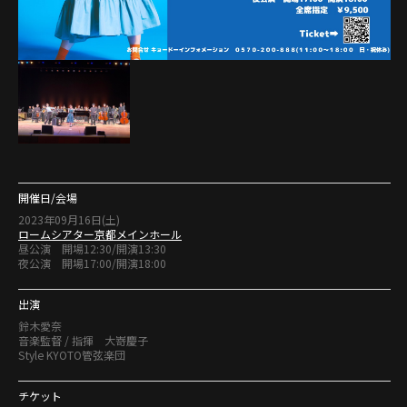
開催日/会場
2023年09月16日(土)
ロームシアター京都メインホール
昼公演 開場12:30/開演13:30
夜公演 開場17:00/開演18:00
出演
鈴木愛奈
音楽監督 / 指揮 大嵜慶子
Style KYOTO管弦楽団
チケット