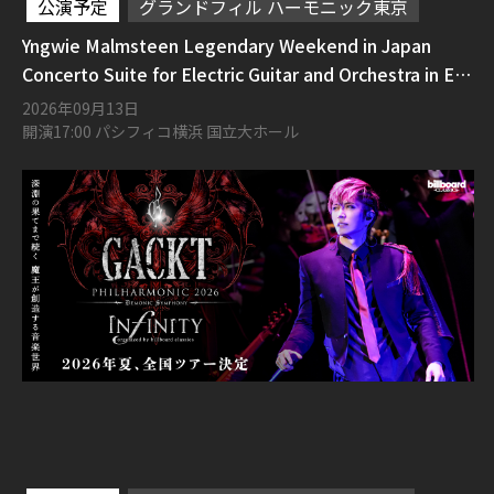
公演予定
グランドフィル ハーモニック東京
Yngwie Malmsteen Legendary Weekend in Japan
Concerto Suite for Electric Guitar and Orchestra in E
Flat Minor Opus 1
2026年09月13日
開演17:00 パシフィコ横浜 国立大ホール