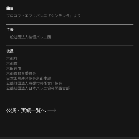
曲目
プロコフィエフ：バレエ『シンデレラ』より
主催
一般社団法人桧垣バレエ団
後援
京都府
京都市
京田辺市
京都市教育委員会
日本国際連合協会京都本部
公益財団法人京都市芸術文化協会
公益社団法人日本バレエ協会関西支部
公演・実績一覧へ