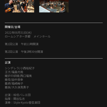
開催日/会場
2022年08月31日(水)
ロームシアター京都 メインホール
第1回公演 午前11時開演
第2回公演 午後2時30分開演
出演
シンデレラ/小西裕紀子
王子/福島元哉
暖炉の妖精/西口瑠美
継母/田中英幸
義姉/箱崎絢子
義妹/大久保真貴子
出演：桧垣バレエ団
指揮：関谷弘志
演奏：Style Kyoto管弦楽団