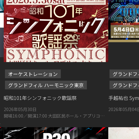
オーケストレーション
グランドフ
グランドフィル ハーモニック東京
グランドフ
昭和101年シンフォニック歌謡祭
手越祐也 Sympho
2026年05月30日
2026年05月04
開場16:00／開演17:00 大田区民ホール・アプリコ大
ホール（東京都大田区蒲田5丁目37−3）