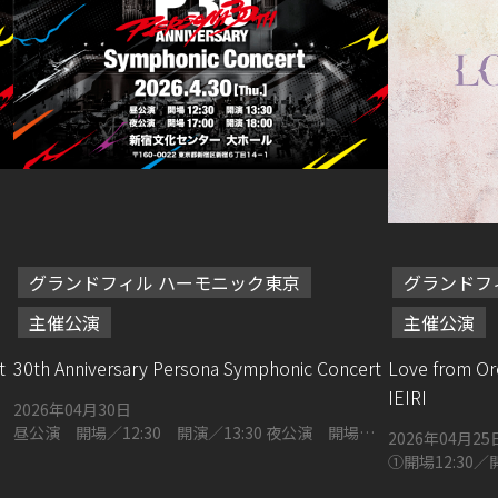
グランドフィル ハーモニック東京
グランドフ
主催公演
主催公演
t
30th Anniversary Persona Symphonic Concert
Love from Or
IEIRI
2026年04月30日
昼公演 開場／12:30 開演／13:30 夜公演 開場／
2026年04月25
17:00 開演／18:00 新宿文化センター 大ホール 〒
①開場12:30／開
160-0022 東京都新宿区新宿６丁目１４−１
みだトリフォニ