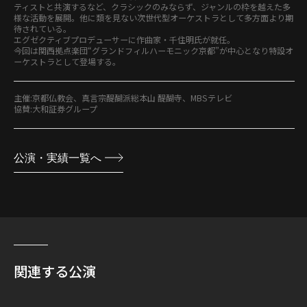
ティストと共演するなど、クラシックのみならず、ジャンルの枠を越えた多
様な活動を展開。他に類を見ない次世代型オーケストラとして多方面より期
待されている。
エグゼクティブプロデューサーに作曲家・千住明氏が就任。
今回は関西拠点楽団“グランドフィルハーモニック京都”が中心となり特設オ
ーケストラとして登場する。
主催:京都仏教会、真言宗醍醐派総本山 醍醐寺、MBSテレビ
協賛:大和証券グループ
公演・実績一覧へ
関連する公演