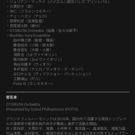
・ジュリアン・マッケイ（バイエルン国立バレエ プリンシパル）
・大貫妙子（歌）
・沖仁（フラメンコギター）
・チェ・ハヨン（チェロ）
・原摩利彦（音楽監督）
・宮尾俊太郎（振付）
・OTOBUTAI Orchestra（指揮：佐々木新平）
・Marihiko Hara Ensemble
田中傳三郎（能管・篠笛）
藤舎成光（小鼓・締太鼓）
藤舎雪丸（大鼓・小鼓）
須原杏（1st ヴァイオリン）
銘苅麻野（2nd ヴァイオリン）
角谷奈緒子（ヴィオラ）
多井智紀（チェロ／ヴィオラ・ダ・ガンバ）
谷口かんな（ヴィブラフォン・パーカッション）
工藤煉山（尺八）
Polar M（エレキギター）
管弦楽
OTOBUTAI Orchestra
(Presented by Grand Philharmonic KYOTO)
グランドフィルハーモニックは2018年、国内外で活躍する現役トップレベ
ルの演奏家や新進気鋭の若手が集結し東京で活動を開始。
井ノ原快彦、大貫妙子、清春、小林幸子、坂本龍一、島津亜矢、湘南乃風、
杉山清貴、谷村新司、一青窈の各氏をはじめする日本を代表するトップアー