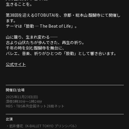
生きることを。
第38回を迎えるOTOBUTAIを、京都・総本山 醍醐寺にて開催し
ます。
テーマは「鼓動 — The Beat of Life」。
山に籠り、生まれ変わる——
古より山伏たちが歩んできた、再生の祈り。
千年の時を刻む醍醐寺を舞台に、
バレエ、音楽、祈りがひとつの「鼓動」として響き合います。
公式サイト
開催日/会場
2025年11月23日(日)
深夜0時30分〜1時24分
MBS・TBS系列全国ネット28局ネット
出演
・岩井優花（K-BALLET TOKYO プリンシパル）